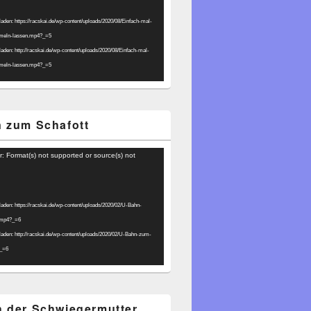
laden: https://racskai.de/wp-content/uploads/2020/08/Einfach-mal-
umeln-lassen.mp4?_=5
laden: http://racskai.de/wp-content/uploads/2020/08/Einfach-mal-
umeln-lassen.mp4?_=5
 zum Schafott
r: Format(s) not supported or source(s) not
laden: https://racskai.de/wp-content/uploads/2020/02/U-Bahn-
.mp4?_=6
laden: http://racskai.de/wp-content/uploads/2020/02/U-Bahn-zum-
?_=6
 der Schwiegermutter