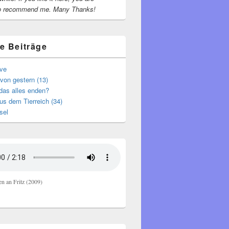
o recommend me.
Many Thanks!
e Beiträge
ive
von gestern (13)
das alles enden?
s dem Tierreich (34)
sel
en an Fritz (2009)