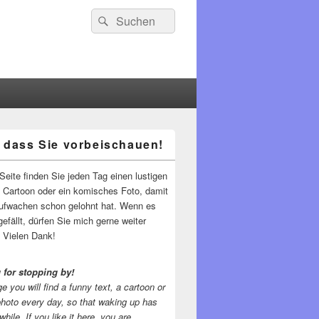
Suchen
Suchen
nach:
 dass Sie vorbeischauen!
-
ch
Seite finden Sie jeden Tag einen lustigen
n Cartoon oder ein komisches Foto, damit
ufwachen schon gelohnt hat. Wenn es
gefällt, dürfen Sie mich gerne weiter
 Vielen Dank!
 for stopping by!
e you will find a funny text, a cartoon or
photo every day, so that waking up has
while.
If you like it here, you are