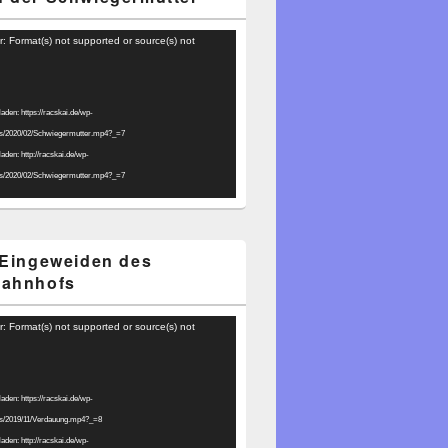
r: Format(s) not supported or source(s) not
laden: https://racskai.de/wp-
ds/2020/02/Schwiegermutter.mp4?_=7
laden: http://racskai.de/wp-
ds/2020/02/Schwiegermutter.mp4?_=7
 Eingeweiden des
bahnhofs
r: Format(s) not supported or source(s) not
laden: https://racskai.de/wp-
ds/2019/11/Verdauung.mp4?_=8
laden: http://racskai.de/wp-