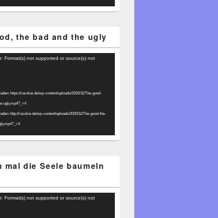
od, the bad and the ugly
r: Format(s) not supported or source(s) not
laden: https://racskai.de/wp-content/uploads/2020/11/The-good-
he-ugly.mp4?_=4
laden: http://racskai.de/wp-content/uploads/2020/11/The-good-the-
gly.mp4?_=4
h mal die Seele baumeln
r: Format(s) not supported or source(s) not