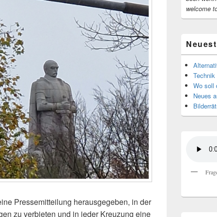
welcome t
Neuest
Alternat
Technik 
Wo soll 
Neues au
Bilderrät
Frag
eine Pressemitteilung herausgegeben, in der
egen zu verbieten und in jeder Kreuzung eine