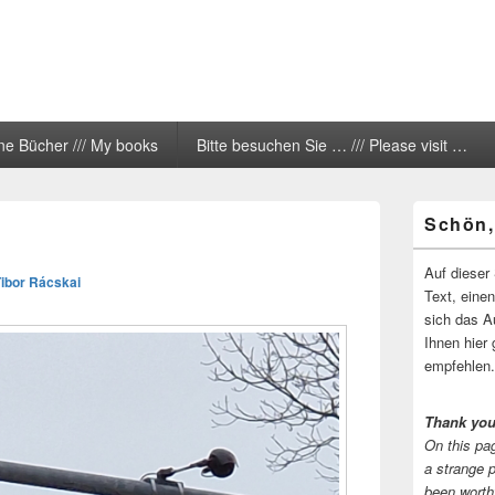
ne Bücher /// My books
Bitte besuchen Sie … /// Please visit …
Primärer
Schön,
Seitenleisten
Widgetberei
Auf dieser 
Tibor Rácskai
Text, eine
sich das A
Ihnen hier 
empfehlen.
Thank you
On this pag
a strange 
been worth