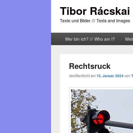
Tibor Rácskai
Texte und Bilder /// Texts and Images
Primäres
Wer bin ich? /// Who am I?
Mei
Menü
Rechtsruck
Veröffentlicht am
15. Januar 2024
von