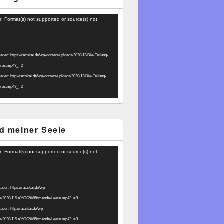
r: Format(s) not supported or source(s) not
laden: https://racskai.de/wp-content/uploads/2020/12/Die-Teilung-
eres.mp4?_=2
laden: http://racskai.de/wp-content/uploads/2020/12/Die-Teilung-
eres.mp4?_=2
d meiner Seele
r: Format(s) not supported or source(s) not
laden: https://racskai.de/wp-
ads/2020/11/La%CC%88rmende-Leere.mp4?_=3
laden: http://racskai.de/wp-
ads/2020/11/La%CC%88rmende-Leere.mp4?_=3