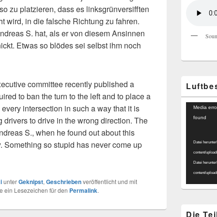
o zu platzieren, dass es linksgrünversifften
wird, in die falsche Richtung zu fahren.
Andreas S. hat, als er von diesem Ansinnen
Soun
ickt. Etwas so blödes sei selbst ihm noch
ecutive committee recently published a
Luftbe
uired to ban the turn to the left and to place a
Video-
 every intersection in such a way that it is
Media erro
Player
 drivers to drive in the wrong direction. The
found
Andreas S., when he found out about this
y. Something so stupid has never come up
Datei herunter
content/uploa
Datei herunter
content/uploa
i
unter
Geknipst
,
Geschrieben
veröffentlicht und mit
ze ein Lesezeichen für den
Permalink
.
Die Te