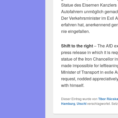
Statue des Eisernen Kanzlers s
Autofahrern unmöglich gemacht 
Der Verkehrsminister im Exil 
erfahren hat, anerkennend gen
nie eingefallen.
Shift to the right
– The AfD ex
press release in which it is req
statue of the Iron Chancellor in
made impossible for leftleaning
Minister of Transport in exile 
request, nodded appreciativel
with himself.
Dieser Eintrag wurde von
Tibor Rácska
Hamburg
,
Utschl
verschlagwortet. Set