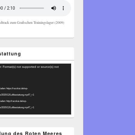
dtrack zum Grafischen Trainingslager (2009)
stattung
r: Format(s) not supported or source(s) not
laden: https://racskai.de/wp-
ds/2020/12/Luftbestattung.mp4?_=1
laden: http://racskai.de/wp-
ds/2020/12/Luftbestattung.mp4?_=1
ilung des Roten Meeres