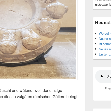
welcome t
Neuest
Wo soll 
Neues au
Bilderrät
Neues a
Erster E
Frag
täuscht und wütend, weil der einzige
on diesen vulgären römischen Göttern belegt