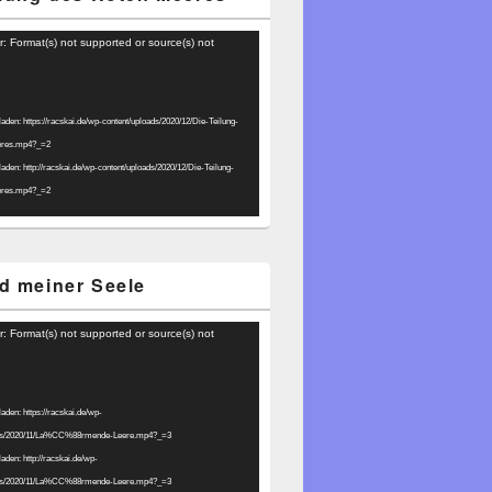
r: Format(s) not supported or source(s) not
laden: https://racskai.de/wp-content/uploads/2020/12/Die-Teilung-
eres.mp4?_=2
laden: http://racskai.de/wp-content/uploads/2020/12/Die-Teilung-
eres.mp4?_=2
d meiner Seele
r: Format(s) not supported or source(s) not
laden: https://racskai.de/wp-
ads/2020/11/La%CC%88rmende-Leere.mp4?_=3
laden: http://racskai.de/wp-
ads/2020/11/La%CC%88rmende-Leere.mp4?_=3