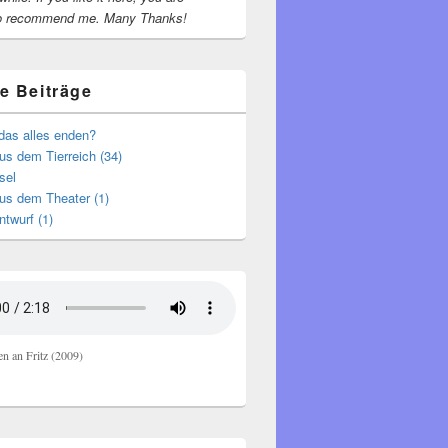
o recommend me.
Many Thanks!
e Beiträge
das alles enden?
s dem Tierreich (34)
sel
us dem Theater (1)
ntwurf (1)
en an Fritz (2009)