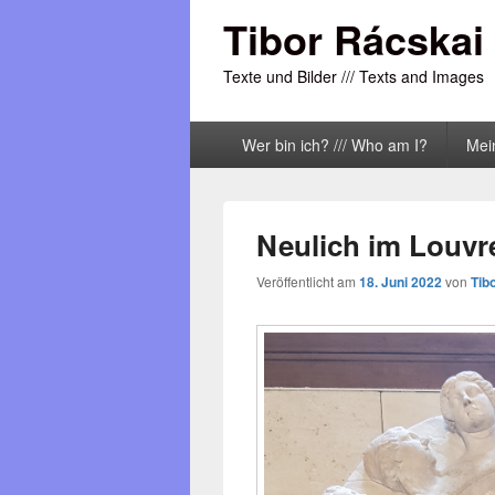
Tibor Rácskai
Texte und Bilder /// Texts and Images
Primäres
Wer bin ich? /// Who am I?
Mei
Menü
Neulich im Louvre
Veröffentlicht am
18. Juni 2022
von
Tib