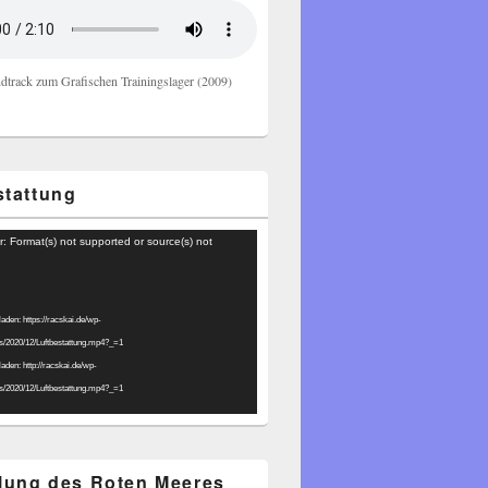
dtrack zum Grafischen Trainingslager (2009)
stattung
r: Format(s) not supported or source(s) not
laden: https://racskai.de/wp-
ds/2020/12/Luftbestattung.mp4?_=1
laden: http://racskai.de/wp-
ds/2020/12/Luftbestattung.mp4?_=1
ilung des Roten Meeres