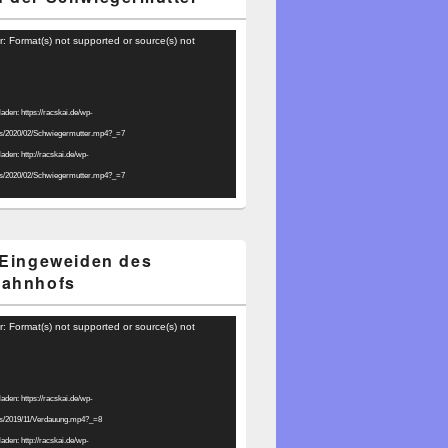
r: Format(s) not supported or source(s) not
laden: https://racskai.de/wp-
ds/2020/02/Schwiegermutter.mp4?_=7
laden: http://racskai.de/wp-
ds/2020/02/Schwiegermutter.mp4?_=7
 Eingeweiden des
bahnhofs
r: Format(s) not supported or source(s) not
laden: https://racskai.de/wp-
ds/2019/11/Verdauung.mp4?_=8
laden: http://racskai.de/wp-