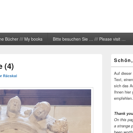
ne Bücher /// My books
Bitte besuchen Sie … /// Please visit …
Primärer
Schön,
Seitenleisten
 (4)
Widgetberei
Auf dieser 
or Rácskai
Text, eine
sich das A
Ihnen hier 
empfehlen.
Thank you
On this pag
a strange 
been worth