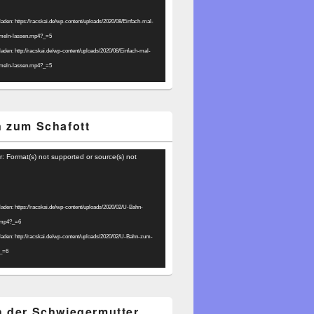
laden: https://racskai.de/wp-content/uploads/2020/08/Einfach-mal-
umeln-lassen.mp4?_=5
laden: http://racskai.de/wp-content/uploads/2020/08/Einfach-mal-
umeln-lassen.mp4?_=5
 zum Schafott
r: Format(s) not supported or source(s) not
laden: https://racskai.de/wp-content/uploads/2020/02/U-Bahn-
.mp4?_=6
laden: http://racskai.de/wp-content/uploads/2020/02/U-Bahn-zum-
?_=6
 der Schwiegermutter