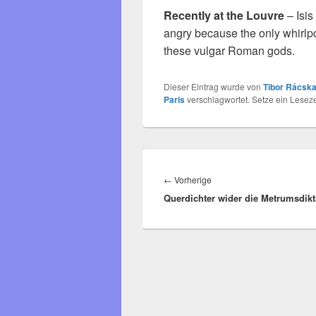
Recently at the Louvre
– Isis
angry because the only whirlp
these vulgar Roman gods.
Dieser Eintrag wurde von
Tibor Rácska
Paris
verschlagwortet. Setze ein Lesez
Beitragsnavigation
Vorheriger
←
Vorherige
Querdichter wider die Metrumsdikt
Beitrag: