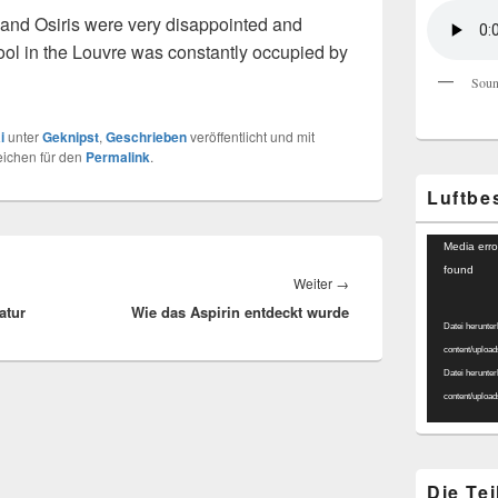
 and Osiris were very disappointed and
ool in the Louvre was constantly occupied by
Soun
i
unter
Geknipst
,
Geschrieben
veröffentlicht und mit
eichen für den
Permalink
.
Luftbe
Video-
Media erro
Player
found
Nächster
Weiter
→
atur
Wie das Aspirin entdeckt wurde
Beitrag:
Datei herunter
content/uploa
Datei herunter
content/uploa
Die Te