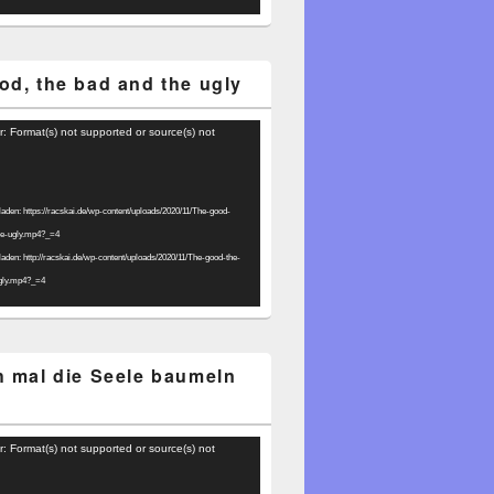
od, the bad and the ugly
r: Format(s) not supported or source(s) not
laden: https://racskai.de/wp-content/uploads/2020/11/The-good-
he-ugly.mp4?_=4
laden: http://racskai.de/wp-content/uploads/2020/11/The-good-the-
gly.mp4?_=4
h mal die Seele baumeln
r: Format(s) not supported or source(s) not