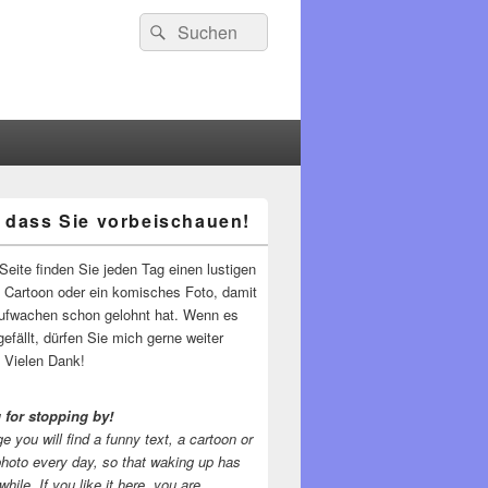
Suchen
Suchen
nach:
 dass Sie vorbeischauen!
-
ch
Seite finden Sie jeden Tag einen lustigen
n Cartoon oder ein komisches Foto, damit
ufwachen schon gelohnt hat. Wenn es
gefällt, dürfen Sie mich gerne weiter
 Vielen Dank!
 for stopping by!
e you will find a funny text, a cartoon or
photo every day, so that waking up has
while.
If you like it here, you are