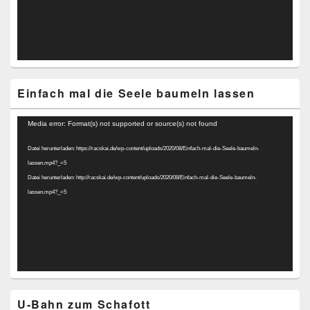
Einfach mal die Seele baumeln lassen
Video-
Media error: Format(s) not supported or source(s) not found
Player
Datei herunterladen: https://racskai.de/wp-content/uploads/2020/08/Einfach-mal-die-Seele-baumeln-
lassen.mp4?_=5
Datei herunterladen: http://racskai.de/wp-content/uploads/2020/08/Einfach-mal-die-Seele-baumeln-
lassen.mp4?_=5
U-Bahn zum Schafott