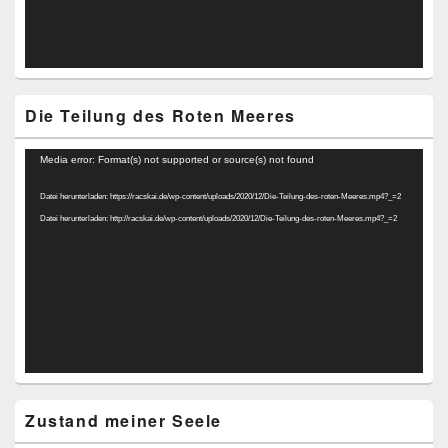
Die Teilung des Roten Meeres
Video-
Media error: Format(s) not supported or source(s) not found
Player
Datei herunterladen: https://racskai.de/wp-content/uploads/2020/12/Die-Teilung-des-roten-Meeres.mp4?_=2
Datei herunterladen: http://racskai.de/wp-content/uploads/2020/12/Die-Teilung-des-roten-Meeres.mp4?_=2
Zustand meiner Seele