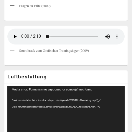
Fragen an Fritz (2009)
Soundtrack zum Grafischen Trainingslager (2009)
Luftbestattung
Video-
Media error: Format(s) not supported or source(s) not found
Player
Datei herunterladen: https://racskai.de/wp-content/uploads/2020/12/Luftbestattung.mp4?_=1
Datei herunterladen: http://racskai.de/wp-content/uploads/2020/12/Luftbestattung.mp4?_=1