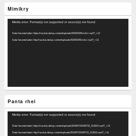
Mimikry
Video-
Media error: Format(s) not supported or source(s) not found
Player
Datei herunterladen: https://racskai.de/wp-content/uploads/2020/02/Mimikri.mp4?_=12
Datei herunterladen: http://racskai.de/wp-content/uploads/2020/02/Mimikri.mp4?_=12
Panta rhei
Video-
Media error: Format(s) not supported or source(s) not found
Player
Datei herunterladen: https://racskai.de/wp-content/uploads/2019/07/20190722_212815.mp4?_=13
Datei herunterladen: http://racskai.de/wp-content/uploads/2019/07/20190722_212815.mp4?_=13