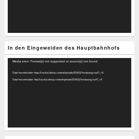
In den Eingeweiden des Hauptbahnhofs
Video-
Media error: Format(s) not supported or source(s) not found
Player
Datei herunterladen: https://racskai.de/wp-content/uploads/2019/11/Verdauung.mp4?_=8
Datei herunterladen: http://racskai.de/wp-content/uploads/2019/11/Verdauung.mp4?_=8