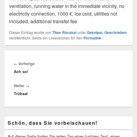
ventilation, running water in the immediate vicinity, no
electricity connection, 1000 €, ice cold, utilities not
included, additional transfer fee
Dieser Eintrag wurde von
Tibor Rácskai
unter
Geknipst
,
Geschrieben
veröffentlicht. Setze ein Lesezeichen für den
Permalink
.
Beitragsnavigation
Vorheriger
←
Vorherige
Ach so!
Beitrag:
Nächster
Weiter
→
Trübsal
Beitrag:
Primärer
Schön, dass Sie vorbeischauen!
Seitenleisten-
Widgetbereich
Auf dieser Seite finden Sie jeden Tag einen lustigen Text, einen