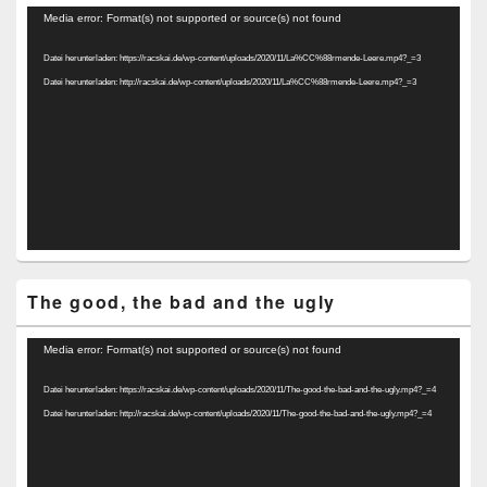
Video-
Media error: Format(s) not supported or source(s) not found
Player
Datei herunterladen: https://racskai.de/wp-content/uploads/2020/11/La%CC%88rmende-Leere.mp4?_=3
Datei herunterladen: http://racskai.de/wp-content/uploads/2020/11/La%CC%88rmende-Leere.mp4?_=3
The good, the bad and the ugly
Video-
Media error: Format(s) not supported or source(s) not found
Player
Datei herunterladen: https://racskai.de/wp-content/uploads/2020/11/The-good-the-bad-and-the-ugly.mp4?_=4
Datei herunterladen: http://racskai.de/wp-content/uploads/2020/11/The-good-the-bad-and-the-ugly.mp4?_=4