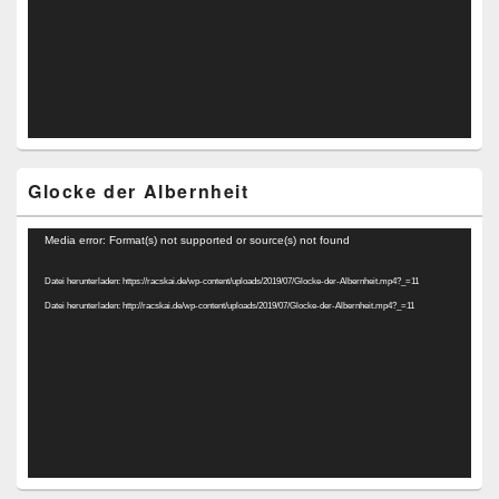
Glocke der Albernheit
Video-
Media error: Format(s) not supported or source(s) not found
Player
Datei herunterladen: https://racskai.de/wp-content/uploads/2019/07/Glocke-der-Albernheit.mp4?_=11
Datei herunterladen: http://racskai.de/wp-content/uploads/2019/07/Glocke-der-Albernheit.mp4?_=11