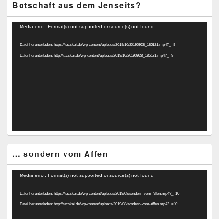
Botschaft aus dem Jenseits?
Video-
Media error: Format(s) not supported or source(s) not found
Player
Datei herunterladen: https://racskai.de/wp-content/uploads/2019/10/20190928_185121.mp4?_=9
Datei herunterladen: http://racskai.de/wp-content/uploads/2019/10/20190928_185121.mp4?_=9
… sondern vom Affen
Video-
Media error: Format(s) not supported or source(s) not found
Player
Datei herunterladen: https://racskai.de/wp-content/uploads/2019/08/sondern-vom-Affen.mp4?_=10
Datei herunterladen: http://racskai.de/wp-content/uploads/2019/08/sondern-vom-Affen.mp4?_=10