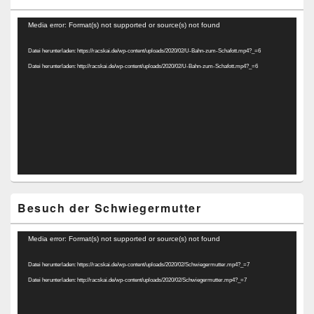
Video-
Media error: Format(s) not supported or source(s) not found
Player
Datei herunterladen: https://racskai.de/wp-content/uploads/2020/02/U-Bahn-zum-Schafott.mp4?_=6
Datei herunterladen: http://racskai.de/wp-content/uploads/2020/02/U-Bahn-zum-Schafott.mp4?_=6
Besuch der Schwiegermutter
Video-
Media error: Format(s) not supported or source(s) not found
Player
Datei herunterladen: https://racskai.de/wp-content/uploads/2020/02/Schwiegermutter.mp4?_=7
Datei herunterladen: http://racskai.de/wp-content/uploads/2020/02/Schwiegermutter.mp4?_=7