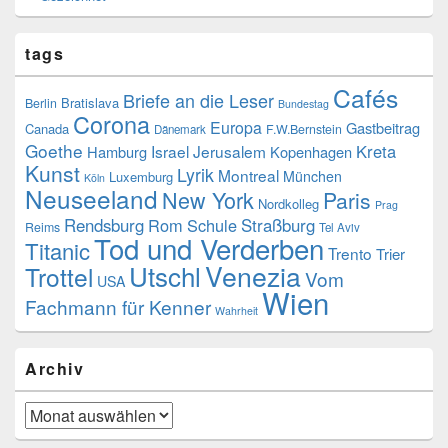
tags
Cafés
Briefe an die Leser
Bratislava
Berlin
Bundestag
Corona
Europa
Gastbeitrag
Canada
F.W.Bernstein
Dänemark
Goethe
Kreta
Israel
Jerusalem
Hamburg
Kopenhagen
Kunst
Lyrik
Montreal
München
Luxemburg
Köln
Neuseeland
New York
Paris
Nordkolleg
Prag
Rendsburg
Rom
Schule
Straßburg
Reims
Tel Aviv
Tod und Verderben
Titanic
Trento
Trier
Venezia
Utschl
Trottel
Vom
USA
Wien
Fachmann für Kenner
Wahrheit
Archiv
Archiv