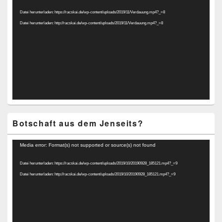
Player
Datei herunterladen: https://racskai.de/wp-content/uploads/2019/11/Verdauung.mp4?_=8
Datei herunterladen: http://racskai.de/wp-content/uploads/2019/11/Verdauung.mp4?_=8
Botschaft aus dem Jenseits?
Video-
Media error: Format(s) not supported or source(s) not found
Player
Datei herunterladen: https://racskai.de/wp-content/uploads/2019/10/20190928_185121.mp4?_=9
Datei herunterladen: http://racskai.de/wp-content/uploads/2019/10/20190928_185121.mp4?_=9