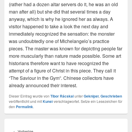
(rather had a dozen altar servers do it, he was an old
man after all) but she did that several times a day
anyway, which is why he ignored her as always. A
visitor happened to take a look the next day and
immediately recognized the sensation: the monster
was undoubtedly one of Michelangelo’s practice
pieces. The master was known for depicting people far
more muscularly than nature made possible. Some art
historians therefore want to have recognized the
attempt of a figure of Christ in this piece. They call it
“The Saviour in the Gym”. Chinese collectors have
already announced their interest.
Dieser Eintrag wurde von
Tibor Rácskai
unter
Geknipst
,
Geschrieben
veröffentlicht und mit
Kunst
verschlagwortet. Setze ein Lesezeichen für
den
Permalink
.
Beitragsnavigation
Vorheriger
←
Vorherige