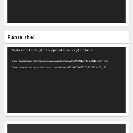
Panta rhei
Video-
Media error: Format(s) not supported or source(s) not found
Player
Datei herunterladen: https://racskai.de/wp-content/uploads/2019/07/20190722_212815.mp4?_=13
Datei herunterladen: http://racskai.de/wp-content/uploads/2019/07/20190722_212815.mp4?_=13