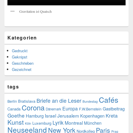
Gravitation ist Quatsch
Kategorien
Gedruckt
Geknipst
Geschrieben
Gezeichnet
tags
Cafés
Briefe an die Leser
Bratislava
Berlin
Bundestag
Corona
Europa
Gastbeitrag
Canada
F.W.Bernstein
Dänemark
Goethe
Kreta
Israel
Jerusalem
Hamburg
Kopenhagen
Kunst
Lyrik
Montreal
München
Luxemburg
Köln
Neuseeland
New York
Paris
Nordkolleg
Prag