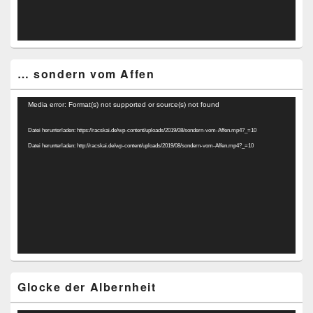
… sondern vom Affen
Video-
Media error: Format(s) not supported or source(s) not found
Player
Datei herunterladen: https://racskai.de/wp-content/uploads/2019/08/sondern-vom-Affen.mp4?_=10
Datei herunterladen: http://racskai.de/wp-content/uploads/2019/08/sondern-vom-Affen.mp4?_=10
Glocke der Albernheit