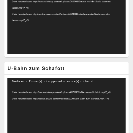
Datei herunterladen: https://racskai.de/wp-content/uploads/2020/08/Einfach-mal-die-Seele-baumeln-
lassen.mp4?_=5
Datei herunterladen: http://racskai.de/wp-content/uploads/2020/08/Einfach-mal-die-Seele-baumeln-
lassen.mp4?_=5
U-Bahn zum Schafott
Video-
Media error: Format(s) not supported or source(s) not found
Player
Datei herunterladen: https://racskai.de/wp-content/uploads/2020/02/U-Bahn-zum-Schafott.mp4?_=6
Datei herunterladen: http://racskai.de/wp-content/uploads/2020/02/U-Bahn-zum-Schafott.mp4?_=6