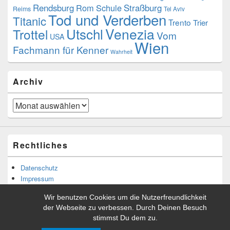
Rendsburg
Rom
Schule
Straßburg
Reims
Tel Aviv
Tod und Verderben
Titanic
Trento
Trier
Utschl
Venezia
Trottel
Vom
USA
Wien
Fachmann für Kenner
Wahrheit
Archiv
Archiv
Rechtliches
Datenschutz
Impressum
Wir benutzen Cookies um die Nutzerfreundlichkeit
der Webseite zu verbessen. Durch Deinen Besuch
stimmst Du dem zu.
Copyright © 2026
Tibor Rácskai
. Alle Rechte vorbehalten.