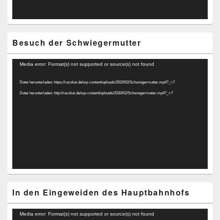
Besuch der Schwiegermutter
Video-
Media error: Format(s) not supported or source(s) not found
Player
Datei herunterladen: https://racskai.de/wp-content/uploads/2020/02/Schwiegermutter.mp4?_=7
Datei herunterladen: http://racskai.de/wp-content/uploads/2020/02/Schwiegermutter.mp4?_=7
In den Eingeweiden des Hauptbahnhofs
Video-
Media error: Format(s) not supported or source(s) not found