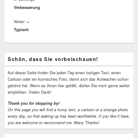
Verbesserung
Beitrag:
Nächster
Weiter
→
Typisch
Beitrag:
Primärer
Schön, dass Sie vorbeischauen!
Seitenleisten-
Widgetbereich
Auf dieser Seite finden Sie jeden Tag einen lustigen Text, einen
Cartoon oder ein komisches Foto, damit sich das Aufwachen schon
gelohnt hat. Wenn es Ihnen hier gefällt, dürfen Sie mich gerne weiter
empfehlen. Vielen Dank!
Thank you for stopping by!
On this page you will find a funny text, a cartoon or a strange photo
every day, so that waking up has been worthwhile.
If you like it here,
you are welcome to recommend me.
Many Thanks!