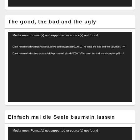
The good, the bad and the ugly
Video-
Media error: Format(s) not supported or source(s) not found
Player
Datei herunterladen: https://racskai.de/wp-content/uploads/2020/11/The-good-the-bad-and-the-ugly.mp4?_=4
Datei herunterladen: http://racskai.de/wp-content/uploads/2020/11/The-good-the-bad-and-the-ugly.mp4?_=4
Einfach mal die Seele baumeln lassen
Video-
Media error: Format(s) not supported or source(s) not found
Player