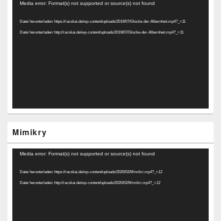
Video-
Media error: Format(s) not supported or source(s) not found
Player
Datei herunterladen: https://racskai.de/wp-content/uploads/2019/07/Glocke-der-Albernheit.mp4?_=11
Datei herunterladen: http://racskai.de/wp-content/uploads/2019/07/Glocke-der-Albernheit.mp4?_=11
Mimikry
Video-
Media error: Format(s) not supported or source(s) not found
Player
Datei herunterladen: https://racskai.de/wp-content/uploads/2020/02/Mimikri.mp4?_=12
Datei herunterladen: http://racskai.de/wp-content/uploads/2020/02/Mimikri.mp4?_=12