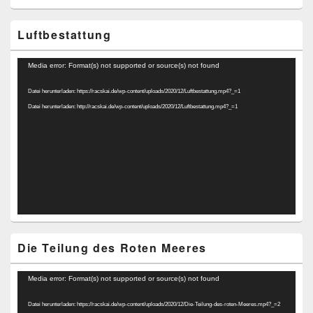
Luftbestattung
Video-
Media error: Format(s) not supported or source(s) not found
Player
Datei herunterladen: https://racskai.de/wp-content/uploads/2020/12/Luftbestattung.mp4?_=1
Datei herunterladen: http://racskai.de/wp-content/uploads/2020/12/Luftbestattung.mp4?_=1
Die Teilung des Roten Meeres
Video-
Media error: Format(s) not supported or source(s) not found
Player
Datei herunterladen: https://racskai.de/wp-content/uploads/2020/12/Die-Teilung-des-roten-Meeres.mp4?_=2