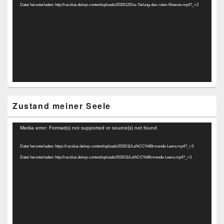
Datei herunterladen: http://racskai.de/wp-content/uploads/2020/12/Die-Teilung-des-roten-Meeres.mp4?_=2
Zustand meiner Seele
Video-
Media error: Format(s) not supported or source(s) not found
Player
Datei herunterladen: https://racskai.de/wp-content/uploads/2020/11/La%CC%88rmende-Leere.mp4?_=3
Datei herunterladen: http://racskai.de/wp-content/uploads/2020/11/La%CC%88rmende-Leere.mp4?_=3