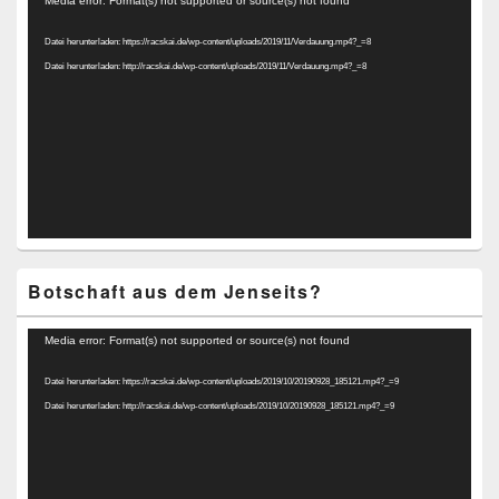
Media error: Format(s) not supported or source(s) not found
Player
Datei herunterladen: https://racskai.de/wp-content/uploads/2019/11/Verdauung.mp4?_=8
Datei herunterladen: http://racskai.de/wp-content/uploads/2019/11/Verdauung.mp4?_=8
Botschaft aus dem Jenseits?
Video-
Media error: Format(s) not supported or source(s) not found
Player
Datei herunterladen: https://racskai.de/wp-content/uploads/2019/10/20190928_185121.mp4?_=9
Datei herunterladen: http://racskai.de/wp-content/uploads/2019/10/20190928_185121.mp4?_=9