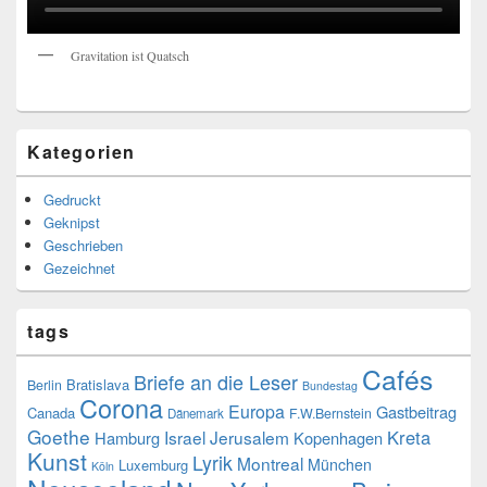
Gravitation ist Quatsch
Kategorien
Gedruckt
Geknipst
Geschrieben
Gezeichnet
tags
Cafés
Briefe an die Leser
Bratislava
Berlin
Bundestag
Corona
Europa
Gastbeitrag
Canada
F.W.Bernstein
Dänemark
Goethe
Kreta
Israel
Jerusalem
Hamburg
Kopenhagen
Kunst
Lyrik
Montreal
München
Luxemburg
Köln