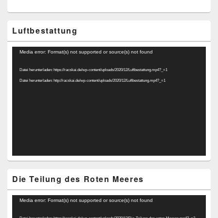
Luftbestattung
Video-
Media error: Format(s) not supported or source(s) not found
Player
Datei herunterladen: https://racskai.de/wp-content/uploads/2020/12/Luftbestattung.mp4?_=1
Datei herunterladen: http://racskai.de/wp-content/uploads/2020/12/Luftbestattung.mp4?_=1
Die Teilung des Roten Meeres
Video-
Media error: Format(s) not supported or source(s) not found
Player
Datei herunterladen: https://racskai.de/wp-content/uploads/2020/12/Die-Teilung-des-roten-Meeres.mp4?_=2