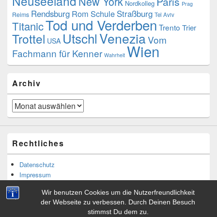
Neuseeland
New York
Paris
Nordkolleg
Prag
Rendsburg
Rom
Schule
Straßburg
Reims
Tel Aviv
Tod und Verderben
Titanic
Trento
Trier
Utschl
Venezia
Trottel
Vom
USA
Wien
Fachmann für Kenner
Wahrheit
Archiv
Archiv
Rechtliches
Datenschutz
Impressum
Wir benutzen Cookies um die Nutzerfreundlichkeit
der Webseite zu verbessen. Durch Deinen Besuch
stimmst Du dem zu.
Copyright © 2026
Tibor Rácskai
. Alle Rechte vorbehalten.