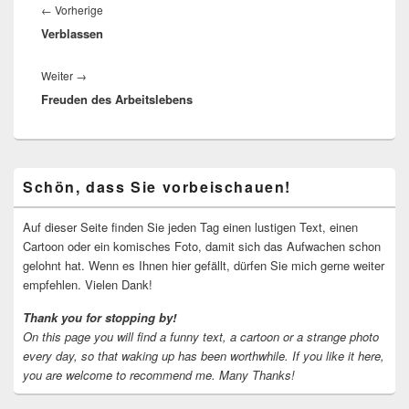
Vorheriger
←
Vorherige
Verblassen
Beitrag:
Nächster
Weiter
→
Freuden des Arbeitslebens
Beitrag:
Primärer
Schön, dass Sie vorbeischauen!
Seitenleisten-
Widgetbereich
Auf dieser Seite finden Sie jeden Tag einen lustigen Text, einen
Cartoon oder ein komisches Foto, damit sich das Aufwachen schon
gelohnt hat. Wenn es Ihnen hier gefällt, dürfen Sie mich gerne weiter
empfehlen. Vielen Dank!
Thank you for stopping by!
On this page you will find a funny text, a cartoon or a strange photo
every day, so that waking up has been worthwhile.
If you like it here,
you are welcome to recommend me.
Many Thanks!