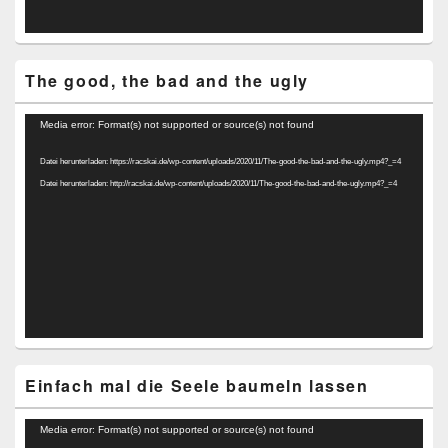
The good, the bad and the ugly
Video-
Media error: Format(s) not supported or source(s) not found
Player
Datei herunterladen: https://racskai.de/wp-content/uploads/2020/11/The-good-the-bad-and-the-ugly.mp4?_=4
Datei herunterladen: http://racskai.de/wp-content/uploads/2020/11/The-good-the-bad-and-the-ugly.mp4?_=4
Einfach mal die Seele baumeln lassen
Video-
Media error: Format(s) not supported or source(s) not found