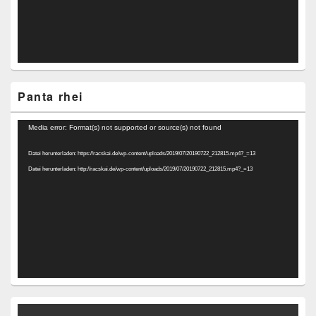
Panta rhei
Video-
Media error: Format(s) not supported or source(s) not found
Player
Datei herunterladen: https://racskai.de/wp-content/uploads/2019/07/20190722_212815.mp4?_=13
Datei herunterladen: http://racskai.de/wp-content/uploads/2019/07/20190722_212815.mp4?_=13