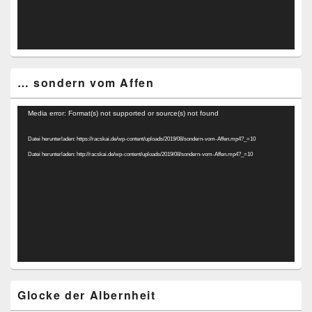
… sondern vom Affen
Video-
Media error: Format(s) not supported or source(s) not found
Player
Datei herunterladen: https://racskai.de/wp-content/uploads/2019/08/sondern-vom-Affen.mp4?_=10
Datei herunterladen: http://racskai.de/wp-content/uploads/2019/08/sondern-vom-Affen.mp4?_=10
Glocke der Albernheit