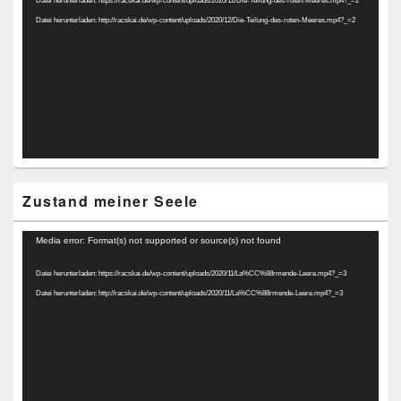
Datei herunterladen: http://racskai.de/wp-content/uploads/2020/12/Die-Teilung-des-roten-Meeres.mp4?_=2
Zustand meiner Seele
Video-
Media error: Format(s) not supported or source(s) not found
Player
Datei herunterladen: https://racskai.de/wp-content/uploads/2020/11/La%CC%88rmende-Leere.mp4?_=3
Datei herunterladen: http://racskai.de/wp-content/uploads/2020/11/La%CC%88rmende-Leere.mp4?_=3