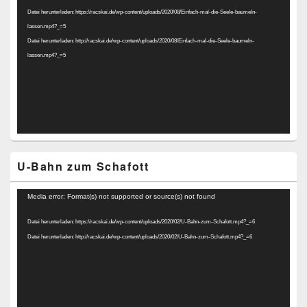
Player
Datei herunterladen: https://racskai.de/wp-content/uploads/2020/08/Einfach-mal-die-Seele-baumeln-
lassen.mp4?_=5
Datei herunterladen: http://racskai.de/wp-content/uploads/2020/08/Einfach-mal-die-Seele-baumeln-
lassen.mp4?_=5
U-Bahn zum Schafott
Video-
Media error: Format(s) not supported or source(s) not found
Player
Datei herunterladen: https://racskai.de/wp-content/uploads/2020/02/U-Bahn-zum-Schafott.mp4?_=6
Datei herunterladen: http://racskai.de/wp-content/uploads/2020/02/U-Bahn-zum-Schafott.mp4?_=6