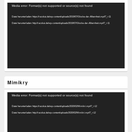
Video-
Media error: Format(s) not supported or source(s) not found
Player
Datei herunterladen: https://racskai.de/wp-content/uploads/2019/07/Glocke-der-Albernheit.mp4?_=11
Datei herunterladen: http://racskai.de/wp-content/uploads/2019/07/Glocke-der-Albernheit.mp4?_=11
Mimikry
Video-
Media error: Format(s) not supported or source(s) not found
Player
Datei herunterladen: https://racskai.de/wp-content/uploads/2020/02/Mimikri.mp4?_=12
Datei herunterladen: http://racskai.de/wp-content/uploads/2020/02/Mimikri.mp4?_=12