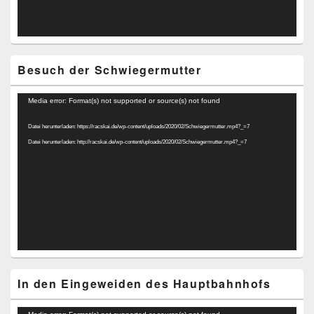
Besuch der Schwiegermutter
Video-
Media error: Format(s) not supported or source(s) not found
Player
Datei herunterladen: https://racskai.de/wp-content/uploads/2020/02/Schwiegermutter.mp4?_=7
Datei herunterladen: http://racskai.de/wp-content/uploads/2020/02/Schwiegermutter.mp4?_=7
In den Eingeweiden des Hauptbahnhofs
Video-