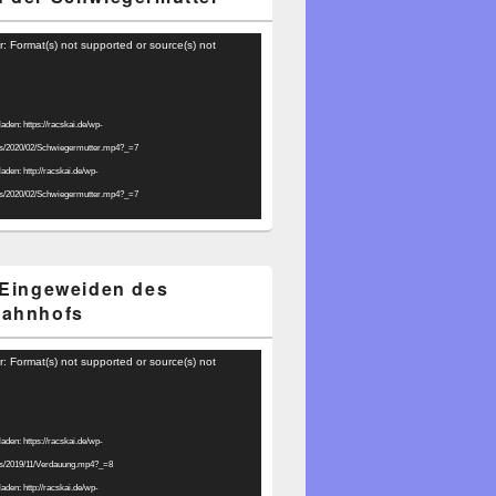
r: Format(s) not supported or source(s) not
laden: https://racskai.de/wp-
ds/2020/02/Schwiegermutter.mp4?_=7
laden: http://racskai.de/wp-
ds/2020/02/Schwiegermutter.mp4?_=7
 Eingeweiden des
bahnhofs
r: Format(s) not supported or source(s) not
laden: https://racskai.de/wp-
ds/2019/11/Verdauung.mp4?_=8
laden: http://racskai.de/wp-