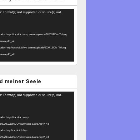
r: Format(s) not supported or source(s) not
laden: https://racskai.de/wp-content/uploads/2020/12/Die-Teilung-
eres.mp4?_=2
laden: http://racskai.de/wp-content/uploads/2020/12/Die-Teilung-
eres.mp4?_=2
d meiner Seele
r: Format(s) not supported or source(s) not
laden: https://racskai.de/wp-
ads/2020/11/La%CC%88rmende-Leere.mp4?_=3
laden: http://racskai.de/wp-
ads/2020/11/La%CC%88rmende-Leere.mp4?_=3