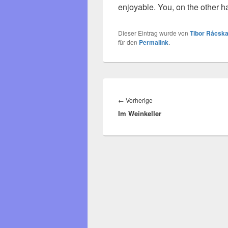
enjoyable. You, on the other h
Dieser Eintrag wurde von
Tibor Rácska
für den
Permalink
.
Beitragsnavigation
Vorheriger
←
Vorherige
Im Weinkeller
Beitrag: