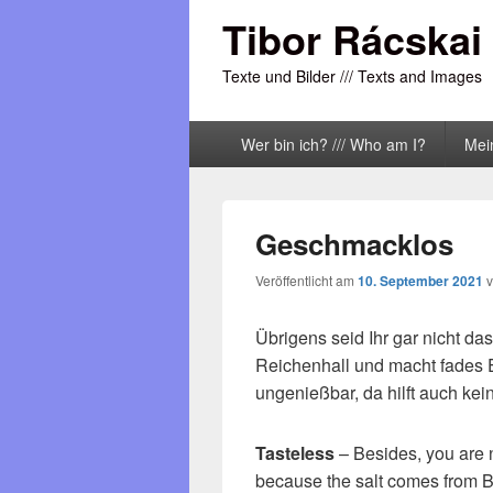
Tibor Rácskai
Texte und Bilder /// Texts and Images
Primäres
Wer bin ich? /// Who am I?
Mei
Menü
Geschmacklos
Veröffentlicht am
10. September 2021
Übrigens seid Ihr gar nicht d
Reichenhall und macht fades 
ungenießbar, da hilft auch ke
Tasteless
– Besides, you are no
because the salt comes from 