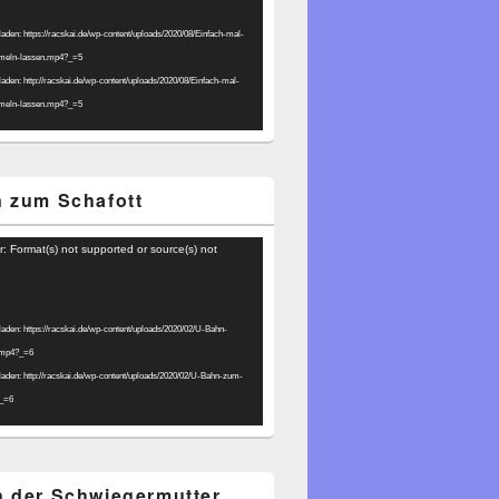
laden: https://racskai.de/wp-content/uploads/2020/08/Einfach-mal-
umeln-lassen.mp4?_=5
laden: http://racskai.de/wp-content/uploads/2020/08/Einfach-mal-
umeln-lassen.mp4?_=5
 zum Schafott
r: Format(s) not supported or source(s) not
laden: https://racskai.de/wp-content/uploads/2020/02/U-Bahn-
.mp4?_=6
laden: http://racskai.de/wp-content/uploads/2020/02/U-Bahn-zum-
?_=6
 der Schwiegermutter