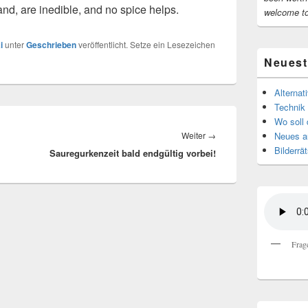
and, are inedible, and no spice helps.
welcome t
i
unter
Geschrieben
veröffentlicht. Setze ein Lesezeichen
Neuest
Alternat
Technik 
Wo soll 
Nächster
Weiter
→
Neues au
Bilderrät
Sauregurkenzeit bald endgültig vorbei!
Beitrag:
Frag