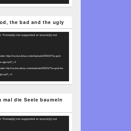
od, the bad and the ugly
r: Format(s) not supported or source(s) not
laden: https://racskai.de/wp-content/uploads/2020/11/The-good-
he-ugly.mp4?_=4
laden: http://racskai.de/wp-content/uploads/2020/11/The-good-the-
gly.mp4?_=4
h mal die Seele baumeln
r: Format(s) not supported or source(s) not