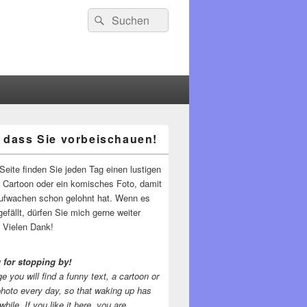
Suchen
Suchen
nach:
 dass Sie vorbeischauen!
-
ch
Seite finden Sie jeden Tag einen lustigen
n Cartoon oder ein komisches Foto, damit
ufwachen schon gelohnt hat. Wenn es
gefällt, dürfen Sie mich gerne weiter
 Vielen Dank!
 for stopping by!
e you will find a funny text, a cartoon or
photo every day, so that waking up has
while.
If you like it here, you are