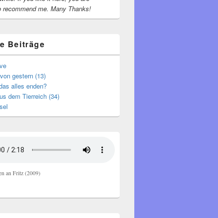
o recommend me.
Many Thanks!
e Beiträge
ive
von gestern (13)
das alles enden?
s dem Tierreich (34)
sel
en an Fritz (2009)