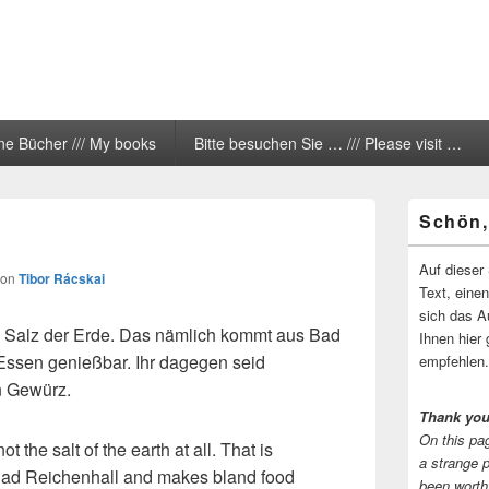
ne Bücher /// My books
Bitte besuchen Sie … /// Please visit …
Primärer
Schön,
Seitenleisten
Widgetberei
Auf dieser 
von
Tibor Rácskai
Text, eine
sich das A
as Salz der Erde. Das nämlich kommt aus Bad
Ihnen hier 
Essen genießbar. Ihr dagegen seid
empfehlen.
in Gewürz.
Thank you
On this pag
t the salt of the earth at all. That is
a strange 
Bad Reichenhall and makes bland food
been worth