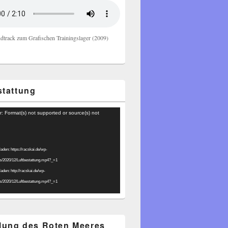
dtrack zum Grafischen Trainingslager (2009)
stattung
r: Format(s) not supported or source(s) not
laden: https://racskai.de/wp-
ds/2020/12/Luftbestattung.mp4?_=1
laden: http://racskai.de/wp-
ds/2020/12/Luftbestattung.mp4?_=1
ilung des Roten Meeres