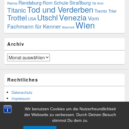
Rendsburg
Rom
Schule
Straßburg
Reims
Tel Aviv
Tod und Verderben
Titanic
Trento
Trier
Utschl
Venezia
Trottel
Vom
USA
Wien
Fachmann für Kenner
Wahrheit
Archiv
Archiv
Rechtliches
Datenschutz
Impressum
Wir benutzen Cookies um die Nutzerfreundlichkeit
der Webseite zu verbessen. Durch Deinen Besuch
stimmst Du dem zu.
Copyright © 2026
Tibor Rácskai
. Alle Rechte vorbehalten.