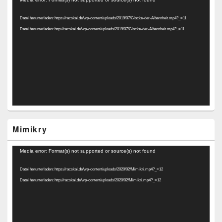
Player
Datei herunterladen: https://racskai.de/wp-content/uploads/2019/07/Glocke-der-Albernheit.mp4?_=11
Datei herunterladen: http://racskai.de/wp-content/uploads/2019/07/Glocke-der-Albernheit.mp4?_=11
Mimikry
Video-
Media error: Format(s) not supported or source(s) not found
Player
Datei herunterladen: https://racskai.de/wp-content/uploads/2020/02/Mimikri.mp4?_=12
Datei herunterladen: http://racskai.de/wp-content/uploads/2020/02/Mimikri.mp4?_=12