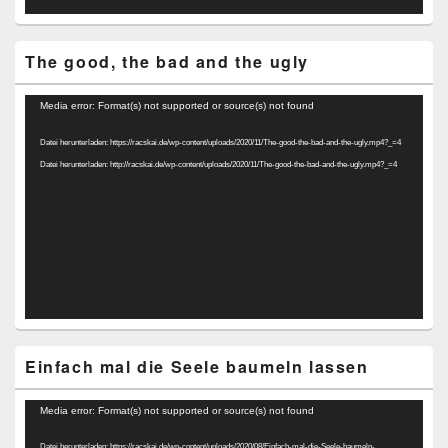
The good, the bad and the ugly
Video-
Media error: Format(s) not supported or source(s) not found
Player
Datei herunterladen: https://racskai.de/wp-content/uploads/2020/11/The-good-the-bad-and-the-ugly.mp4?_=4
Datei herunterladen: http://racskai.de/wp-content/uploads/2020/11/The-good-the-bad-and-the-ugly.mp4?_=4
Einfach mal die Seele baumeln lassen
Video-
Media error: Format(s) not supported or source(s) not found
Player
Datei herunterladen: https://racskai.de/wp-content/uploads/2020/08/Einfach-mal-die-Seele-baumeln-