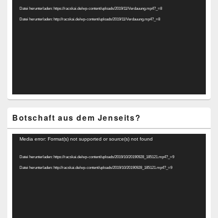
Player
Datei herunterladen: https://racskai.de/wp-content/uploads/2019/11/Verdauung.mp4?_=8
Datei herunterladen: http://racskai.de/wp-content/uploads/2019/11/Verdauung.mp4?_=8
Botschaft aus dem Jenseits?
Video-
Media error: Format(s) not supported or source(s) not found
Player
Datei herunterladen: https://racskai.de/wp-content/uploads/2019/10/20190928_185121.mp4?_=9
Datei herunterladen: http://racskai.de/wp-content/uploads/2019/10/20190928_185121.mp4?_=9