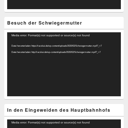
Besuch der Schwiegermutter
Video-
Media error: Format(s) not supported or source(s) not found
Player
Datei herunterladen: https://racskai.de/wp-content/uploads/2020/02/Schwiegermutter.mp4?_=7
Datei herunterladen: http://racskai.de/wp-content/uploads/2020/02/Schwiegermutter.mp4?_=7
In den Eingeweiden des Hauptbahnhofs
Video-
Media error: Format(s) not supported or source(s) not found