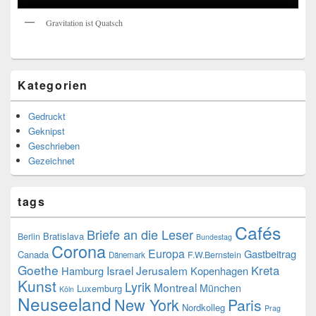
Gravitation ist Quatsch
Kategorien
Gedruckt
Geknipst
Geschrieben
Gezeichnet
tags
Cafés
Briefe an die Leser
Bratislava
Berlin
Bundestag
Corona
Europa
Gastbeitrag
Canada
F.W.Bernstein
Dänemark
Goethe
Kreta
Israel
Jerusalem
Hamburg
Kopenhagen
Kunst
Lyrik
Montreal
München
Luxemburg
Köln
Neuseeland
New York
Paris
Nordkolleg
Prag