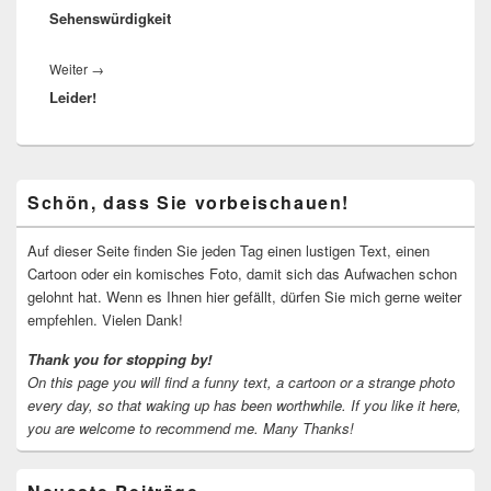
Sehenswürdigkeit
Beitrag:
Nächster
Weiter
→
Leider!
Beitrag:
Primärer
Schön, dass Sie vorbeischauen!
Seitenleisten-
Widgetbereich
Auf dieser Seite finden Sie jeden Tag einen lustigen Text, einen
Cartoon oder ein komisches Foto, damit sich das Aufwachen schon
gelohnt hat. Wenn es Ihnen hier gefällt, dürfen Sie mich gerne weiter
empfehlen. Vielen Dank!
Thank you for stopping by!
On this page you will find a funny text, a cartoon or a strange photo
every day, so that waking up has been worthwhile.
If you like it here,
you are welcome to recommend me.
Many Thanks!