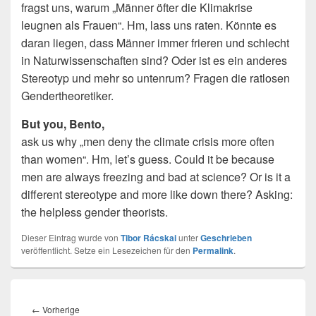
fragst uns, warum „Männer öfter die Klimakrise
leugnen als Frauen“. Hm, lass uns raten. Könnte es
daran liegen, dass Männer immer frieren und schlecht
in Naturwissenschaften sind? Oder ist es ein anderes
Stereotyp und mehr so untenrum? Fragen die ratlosen
Gendertheoretiker.
But you, Bento,
ask us why „men deny the climate crisis more often
than women“. Hm, let’s guess. Could it be because
men are always freezing and bad at science? Or is it a
different stereotype and more like down there? Asking:
the helpless gender theorists.
Dieser Eintrag wurde von
Tibor Rácskai
unter
Geschrieben
veröffentlicht. Setze ein Lesezeichen für den
Permalink
.
Beitragsnavigation
Vorheriger
←
Vorherige