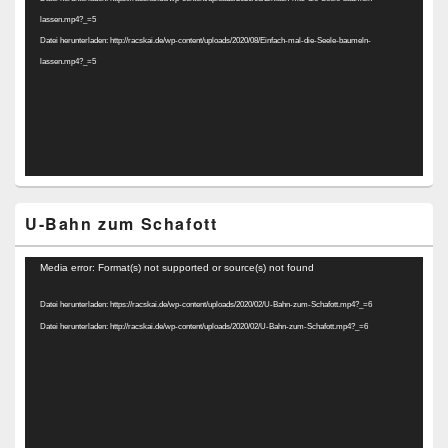
lassen.mp4?_=5
Datei herunterladen: http://racskai.de/wp-content/uploads/2020/08/Einfach-mal-die-Seele-baumeln-
lassen.mp4?_=5
U-Bahn zum Schafott
Video-
Media error: Format(s) not supported or source(s) not found
Player
Datei herunterladen: https://racskai.de/wp-content/uploads/2020/02/U-Bahn-zum-Schafott.mp4?_=6
Datei herunterladen: http://racskai.de/wp-content/uploads/2020/02/U-Bahn-zum-Schafott.mp4?_=6