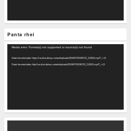
Panta rhei
Video-
Media error: Format(s) not supported or source(s) not found
Player
Datei herunterladen: https://racskai.de/wp-content/uploads/2019/07/20190722_212815.mp4?_=13
Datei herunterladen: http://racskai.de/wp-content/uploads/2019/07/20190722_212815.mp4?_=13