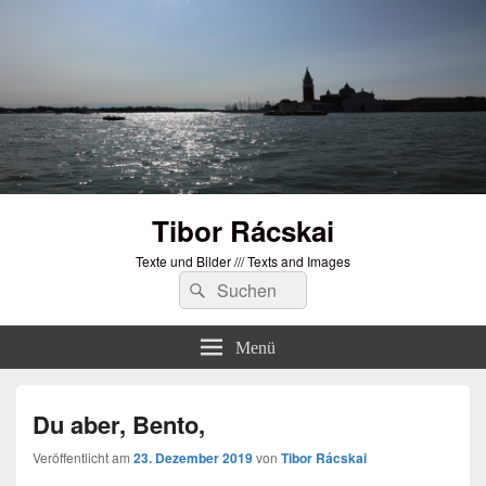
Tibor Rácskai
Texte und Bilder /// Texts and Images
Suchen
Suchen
nach:
Menü
Du aber, Bento,
Veröffentlicht am
23. Dezember 2019
von
Tibor Rácskai