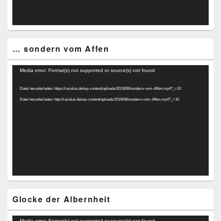
… sondern vom Affen
Video-
Media error: Format(s) not supported or source(s) not found
Player
Datei herunterladen: https://racskai.de/wp-content/uploads/2019/08/sondern-vom-Affen.mp4?_=10
Datei herunterladen: http://racskai.de/wp-content/uploads/2019/08/sondern-vom-Affen.mp4?_=10
Glocke der Albernheit
Video-
Media error: Format(s) not supported or source(s) not found