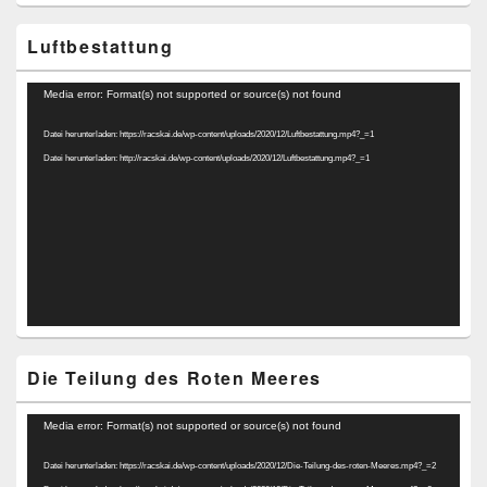
Luftbestattung
Video-
Media error: Format(s) not supported or source(s) not found
Player
Datei herunterladen: https://racskai.de/wp-content/uploads/2020/12/Luftbestattung.mp4?_=1
Datei herunterladen: http://racskai.de/wp-content/uploads/2020/12/Luftbestattung.mp4?_=1
Die Teilung des Roten Meeres
Video-
Media error: Format(s) not supported or source(s) not found
Player
Datei herunterladen: https://racskai.de/wp-content/uploads/2020/12/Die-Teilung-des-roten-Meeres.mp4?_=2