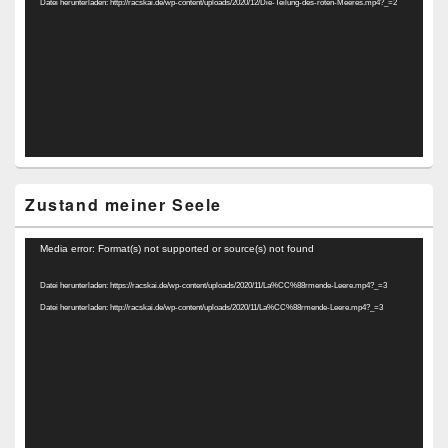
Datei herunterladen: http://racskai.de/wp-content/uploads/2020/12/Die-Teilung-des-roten-Meeres.mp4?_=2
Zustand meiner Seele
Video-
Media error: Format(s) not supported or source(s) not found
Player
Datei herunterladen: https://racskai.de/wp-content/uploads/2020/11/La%CC%88rmende-Leere.mp4?_=3
Datei herunterladen: http://racskai.de/wp-content/uploads/2020/11/La%CC%88rmende-Leere.mp4?_=3