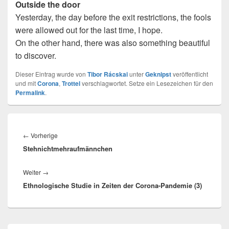
Outside the door
Yesterday, the day before the exit restrictions, the fools
were allowed out for the last time, I hope.
On the other hand, there was also something beautiful
to discover.
Dieser Eintrag wurde von
Tibor Rácskai
unter
Geknipst
veröffentlicht
und mit
Corona
,
Trottel
verschlagwortet. Setze ein Lesezeichen für den
Permalink
.
Beitragsnavigation
Vorheriger
←
Vorherige
Stehnichtmehraufmännchen
Beitrag:
Nächster
Weiter
→
Ethnologische Studie in Zeiten der Corona-Pandemie (3)
Beitrag:
Primärer