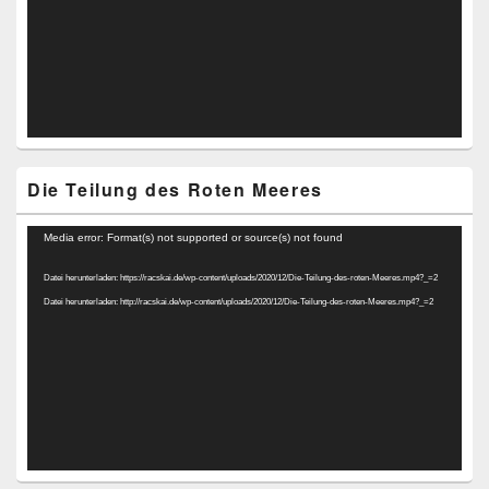
Die Teilung des Roten Meeres
Video-
Media error: Format(s) not supported or source(s) not found
Player
Datei herunterladen: https://racskai.de/wp-content/uploads/2020/12/Die-Teilung-des-roten-Meeres.mp4?_=2
Datei herunterladen: http://racskai.de/wp-content/uploads/2020/12/Die-Teilung-des-roten-Meeres.mp4?_=2