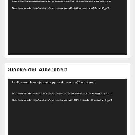
Datei herunterladen: https://racskai.de/wp-content/uploads/2019/08/sondern-vom-Affen.mp4?_=10
Datei herunterladen: http://racskai.de/wp-content/uploads/2019/08/sondern-vom-Affen.mp4?_=10
Glocke der Albernheit
Video-
Media error: Format(s) not supported or source(s) not found
Player
Datei herunterladen: https://racskai.de/wp-content/uploads/2019/07/Glocke-der-Albernheit.mp4?_=11
Datei herunterladen: http://racskai.de/wp-content/uploads/2019/07/Glocke-der-Albernheit.mp4?_=11