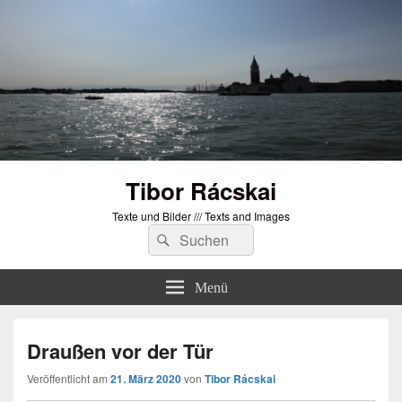
Tibor Rácskai
Texte und Bilder /// Texts and Images
Suchen
Suchen
nach:
Menü
Draußen vor der Tür
Veröffentlicht am
21. März 2020
von
Tibor Rácskai