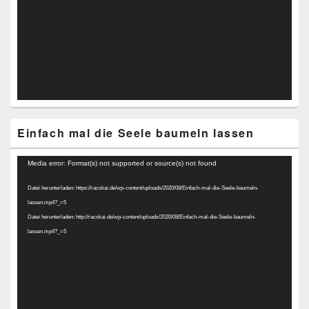
Einfach mal die Seele baumeln lassen
Video-
Media error: Format(s) not supported or source(s) not found
Player
Datei herunterladen: https://racskai.de/wp-content/uploads/2020/08/Einfach-mal-die-Seele-baumeln-
lassen.mp4?_=5
Datei herunterladen: http://racskai.de/wp-content/uploads/2020/08/Einfach-mal-die-Seele-baumeln-
lassen.mp4?_=5