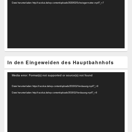
Datei herunterladen: http://racskai.de/wp-content/uploads/2020/02/Schwiegermutter.mp4?_=7
In den Eingeweiden des Hauptbahnhofs
Video-
Media error: Format(s) not supported or source(s) not found
Player
Datei herunterladen: https://racskai.de/wp-content/uploads/2019/11/Verdauung.mp4?_=8
Datei herunterladen: http://racskai.de/wp-content/uploads/2019/11/Verdauung.mp4?_=8