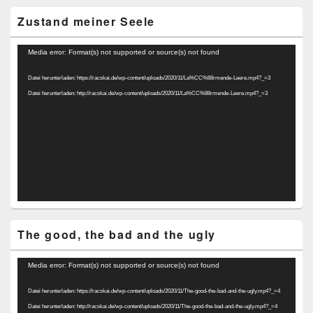
Zustand meiner Seele
Video-
Media error: Format(s) not supported or source(s) not found
Player
Datei herunterladen: https://racskai.de/wp-content/uploads/2020/11/La%CC%88rmende-Leere.mp4?_=3
Datei herunterladen: http://racskai.de/wp-content/uploads/2020/11/La%CC%88rmende-Leere.mp4?_=3
The good, the bad and the ugly
Video-
Media error: Format(s) not supported or source(s) not found
Player
Datei herunterladen: https://racskai.de/wp-content/uploads/2020/11/The-good-the-bad-and-the-ugly.mp4?_=4
Datei herunterladen: http://racskai.de/wp-content/uploads/2020/11/The-good-the-bad-and-the-ugly.mp4?_=4