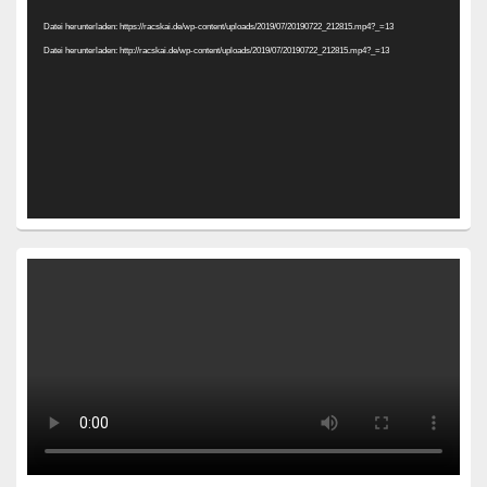
Player
Datei herunterladen: https://racskai.de/wp-content/uploads/2019/07/20190722_212815.mp4?_=13
Datei herunterladen: http://racskai.de/wp-content/uploads/2019/07/20190722_212815.mp4?_=13