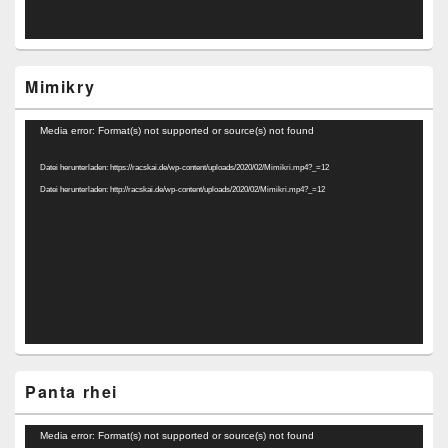
Mimikry
Video-
Media error: Format(s) not supported or source(s) not found
Player
Datei herunterladen: https://racskai.de/wp-content/uploads/2020/02/Mimikri.mp4?_=12
Datei herunterladen: http://racskai.de/wp-content/uploads/2020/02/Mimikri.mp4?_=12
Panta rhei
Video-
Media error: Format(s) not supported or source(s) not found