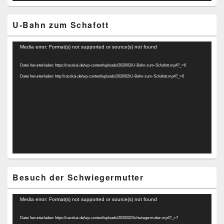
U-Bahn zum Schafott
Video-
Media error: Format(s) not supported or source(s) not found
Player
Datei herunterladen: https://racskai.de/wp-content/uploads/2020/02/U-Bahn-zum-Schafott.mp4?_=6
Datei herunterladen: http://racskai.de/wp-content/uploads/2020/02/U-Bahn-zum-Schafott.mp4?_=6
Besuch der Schwiegermutter
Video-
Media error: Format(s) not supported or source(s) not found
Player
Datei herunterladen: https://racskai.de/wp-content/uploads/2020/02/Schwiegermutter.mp4?_=7