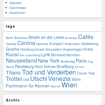
Geknipst
Geschrieben
Gezeichnet
tags
Cafés
Briefe an die Leser
Bratislava
Berlin
Bundestag
Corona
Europa
Gastbeitrag
Canada
F.W.Bernstein
Dänemark
Goethe
Kreta
Israel
Jerusalem
Hamburg
Kopenhagen
Kunst
Lyrik
Montreal
München
Luxemburg
Köln
Neuseeland
New York
Paris
Nordkolleg
Prag
Rendsburg
Rom
Schule
Straßburg
Reims
Tel Aviv
Tod und Verderben
Titanic
Trento
Trier
Utschl
Venezia
Trottel
Vom
USA
Wien
Fachmann für Kenner
Wahrheit
Archiv