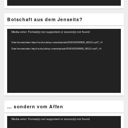
Botschaft aus dem Jenseits?
Video-
Media error: Format(s) not supported or source(s) not found
Player
Datei herunterladen: https://racskai.de/wp-content/uploads/2019/10/20190928_185121.mp4?_=9
Datei herunterladen: http://racskai.de/wp-content/uploads/2019/10/20190928_185121.mp4?_=9
… sondern vom Affen
Video-
Media error: Format(s) not supported or source(s) not found
Player