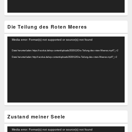
Die Teilung des Roten Meeres
Video-
Media error: Format(s) not supported or source(s) not found
Player
Datei herunterladen: https://racskai.de/wp-content/uploads/2020/12/Die-Teilung-des-roten-Meeres.mp4?_=2
Datei herunterladen: http://racskai.de/wp-content/uploads/2020/12/Die-Teilung-des-roten-Meeres.mp4?_=2
Zustand meiner Seele
Video-
Media error: Format(s) not supported or source(s) not found