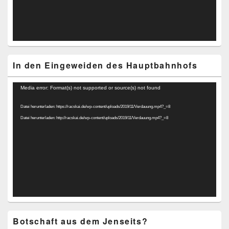
In den Eingeweiden des Hauptbahnhofs
Video-
Media error: Format(s) not supported or source(s) not found
Player
Datei herunterladen: https://racskai.de/wp-content/uploads/2019/11/Verdauung.mp4?_=8
Datei herunterladen: http://racskai.de/wp-content/uploads/2019/11/Verdauung.mp4?_=8
Botschaft aus dem Jenseits?