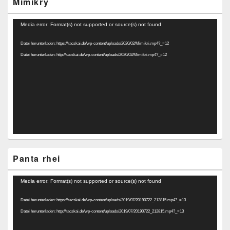
Mimikry
Video-
Media error: Format(s) not supported or source(s) not found
Player
Datei herunterladen: https://racskai.de/wp-content/uploads/2020/02/Mimikri.mp4?_=12
Datei herunterladen: http://racskai.de/wp-content/uploads/2020/02/Mimikri.mp4?_=12
Panta rhei
Video-
Media error: Format(s) not supported or source(s) not found
Player
Datei herunterladen: https://racskai.de/wp-content/uploads/2019/07/20190722_212815.mp4?_=13
Datei herunterladen: http://racskai.de/wp-content/uploads/2019/07/20190722_212815.mp4?_=13