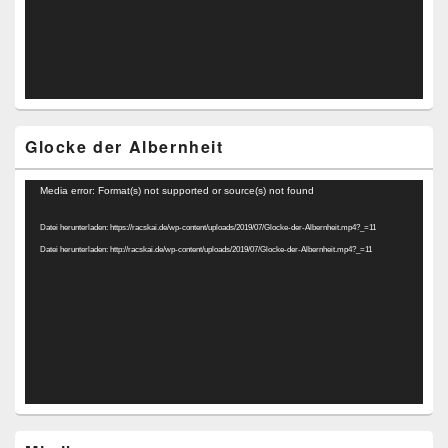
Glocke der Albernheit
Video-
Media error: Format(s) not supported or source(s) not found
Player
Datei herunterladen: https://racskai.de/wp-content/uploads/2019/07/Glocke-der-Albernheit.mp4?_=11
Datei herunterladen: http://racskai.de/wp-content/uploads/2019/07/Glocke-der-Albernheit.mp4?_=11