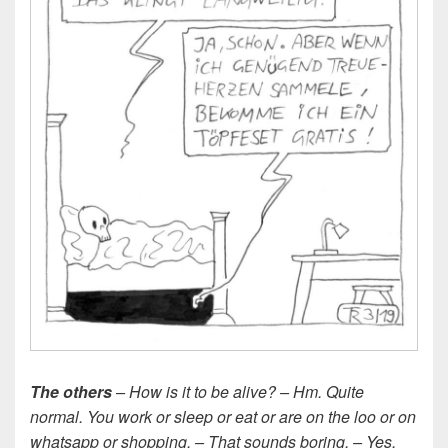
The others
– How is it to be alive? – Hm. Quite
normal. You work or sleep or eat or are on the loo or on
whatsapp or shopping. – That sounds boring. – Yes,