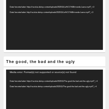
Player
Datei herunterladen: https://racskai.de/wp-content/uploads/2020/11/La%CC%88rmende-Leere.mp4?_=3
Datei herunterladen: http://racskai.de/wp-content/uploads/2020/11/La%CC%88rmende-Leere.mp4?_=3
The good, the bad and the ugly
Video-
Media error: Format(s) not supported or source(s) not found
Player
Datei herunterladen: https://racskai.de/wp-content/uploads/2020/11/The-good-the-bad-and-the-ugly.mp4?_=4
Datei herunterladen: http://racskai.de/wp-content/uploads/2020/11/The-good-the-bad-and-the-ugly.mp4?_=4