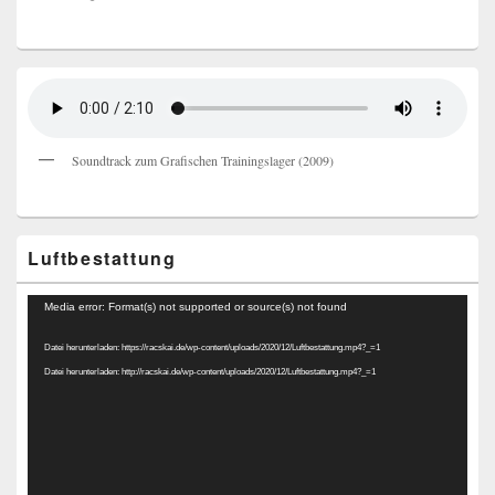
Soundtrack zum Grafischen Trainingslager (2009)
Luftbestattung
Video-
Media error: Format(s) not supported or source(s) not found
Player
Datei herunterladen: https://racskai.de/wp-content/uploads/2020/12/Luftbestattung.mp4?_=1
Datei herunterladen: http://racskai.de/wp-content/uploads/2020/12/Luftbestattung.mp4?_=1