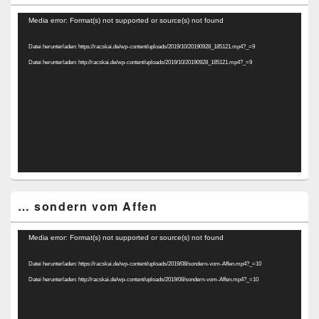
Video-
Media error: Format(s) not supported or source(s) not found
Player
Datei herunterladen: https://racskai.de/wp-content/uploads/2019/10/20190928_185121.mp4?_=9
Datei herunterladen: http://racskai.de/wp-content/uploads/2019/10/20190928_185121.mp4?_=9
… sondern vom Affen
Video-
Media error: Format(s) not supported or source(s) not found
Player
Datei herunterladen: https://racskai.de/wp-content/uploads/2019/08/sondern-vom-Affen.mp4?_=10
Datei herunterladen: http://racskai.de/wp-content/uploads/2019/08/sondern-vom-Affen.mp4?_=10