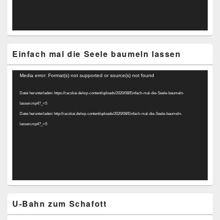
Einfach mal die Seele baumeln lassen
Video-
Media error: Format(s) not supported or source(s) not found
Player
Datei herunterladen: https://racskai.de/wp-content/uploads/2020/08/Einfach-mal-die-Seele-baumeln-
lassen.mp4?_=5
Datei herunterladen: http://racskai.de/wp-content/uploads/2020/08/Einfach-mal-die-Seele-baumeln-
lassen.mp4?_=5
U-Bahn zum Schafott