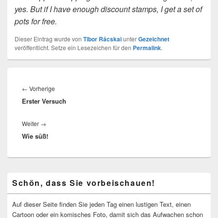
yes. But if I have enough discount stamps, I get a set of
pots for free.
Dieser Eintrag wurde von
Tibor Rácskai
unter
Gezeichnet
veröffentlicht. Setze ein Lesezeichen für den
Permalink
.
Beitragsnavigation
Vorheriger
←
Vorherige
Erster Versuch
Beitrag:
Nächster
Weiter
→
Wie süß!
Beitrag:
Primärer
Schön, dass Sie vorbeischauen!
Seitenleisten-
Widgetbereich
Auf dieser Seite finden Sie jeden Tag einen lustigen Text, einen
Cartoon oder ein komisches Foto, damit sich das Aufwachen schon