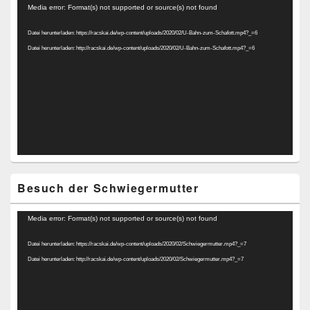
Video-
Media error: Format(s) not supported or source(s) not found
Player
Datei herunterladen: https://racskai.de/wp-content/uploads/2020/02/U-Bahn-zum-Schafott.mp4?_=6
Datei herunterladen: http://racskai.de/wp-content/uploads/2020/02/U-Bahn-zum-Schafott.mp4?_=6
Besuch der Schwiegermutter
Video-
Media error: Format(s) not supported or source(s) not found
Player
Datei herunterladen: https://racskai.de/wp-content/uploads/2020/02/Schwiegermutter.mp4?_=7
Datei herunterladen: http://racskai.de/wp-content/uploads/2020/02/Schwiegermutter.mp4?_=7