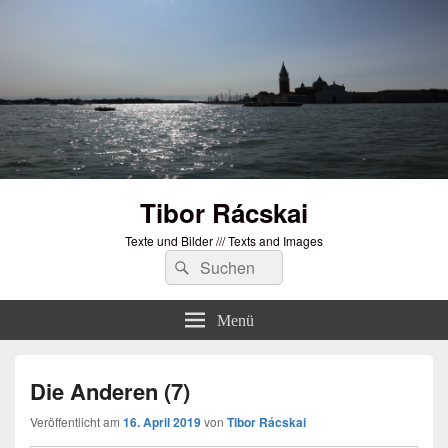
Tibor Rácskai
Texte und Bilder /// Texts and Images
Suchen
Suchen
nach:
Menü
Die Anderen (7)
Veröffentlicht am
16. April 2019
von
Tibor Rácskai