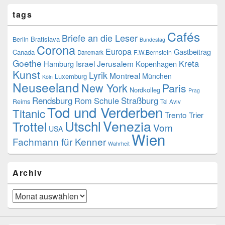
tags
Cafés
Briefe an die Leser
Bratislava
Berlin
Bundestag
Corona
Europa
Gastbeitrag
Canada
F.W.Bernstein
Dänemark
Goethe
Kreta
Israel
Jerusalem
Hamburg
Kopenhagen
Kunst
Lyrik
Montreal
München
Luxemburg
Köln
Neuseeland
New York
Paris
Nordkolleg
Prag
Rendsburg
Rom
Schule
Straßburg
Reims
Tel Aviv
Tod und Verderben
Titanic
Trento
Trier
Utschl
Venezia
Trottel
Vom
USA
Wien
Fachmann für Kenner
Wahrheit
Archiv
Archiv