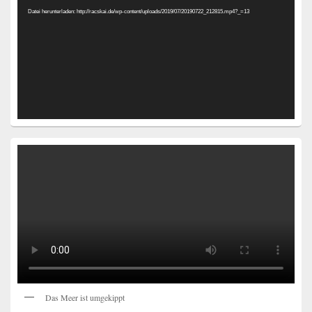
Datei herunterladen: http://racskai.de/wp-content/uploads/2019/07/20190722_212815.mp4?_=13
Das Meer ist umgekippt