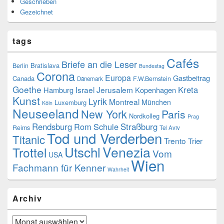
Geschrieben
Gezeichnet
tags
Cafés
Briefe an die Leser
Bratislava
Berlin
Bundestag
Corona
Europa
Gastbeitrag
Canada
F.W.Bernstein
Dänemark
Goethe
Kreta
Israel
Jerusalem
Hamburg
Kopenhagen
Kunst
Lyrik
Montreal
München
Luxemburg
Köln
Neuseeland
New York
Paris
Nordkolleg
Prag
Rendsburg
Rom
Schule
Straßburg
Reims
Tel Aviv
Tod und Verderben
Titanic
Trento
Trier
Venezia
Utschl
Trottel
Vom
USA
Wien
Fachmann für Kenner
Wahrheit
Archiv
Archiv