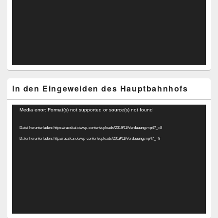
In den Eingeweiden des Hauptbahnhofs
Video-
Media error: Format(s) not supported or source(s) not found
Player
Datei herunterladen: https://racskai.de/wp-content/uploads/2019/11/Verdauung.mp4?_=8
Datei herunterladen: http://racskai.de/wp-content/uploads/2019/11/Verdauung.mp4?_=8