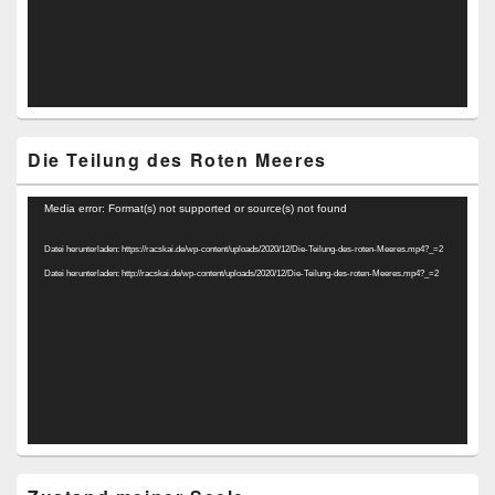
Die Teilung des Roten Meeres
Video-
Media error: Format(s) not supported or source(s) not found
Player
Datei herunterladen: https://racskai.de/wp-content/uploads/2020/12/Die-Teilung-des-roten-Meeres.mp4?_=2
Datei herunterladen: http://racskai.de/wp-content/uploads/2020/12/Die-Teilung-des-roten-Meeres.mp4?_=2