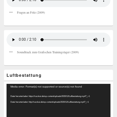
Fragen an Fritz (2009)
Soundtrack zum Grafischen Trainingslager (2009)
Luftbestattung
Video-
Media error: Format(s) not supported or source(s) not found
Player
Datei herunterladen: https://racskai.de/wp-content/uploads/2020/12/Luftbestattung.mp4?_=1
Datei herunterladen: http://racskai.de/wp-content/uploads/2020/12/Luftbestattung.mp4?_=1