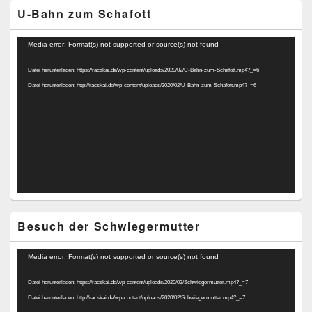
U-Bahn zum Schafott
Video-
Media error: Format(s) not supported or source(s) not found
Player
Datei herunterladen: https://racskai.de/wp-content/uploads/2020/02/U-Bahn-zum-Schafott.mp4?_=6
Datei herunterladen: http://racskai.de/wp-content/uploads/2020/02/U-Bahn-zum-Schafott.mp4?_=6
Besuch der Schwiegermutter
Video-
Media error: Format(s) not supported or source(s) not found
Player
Datei herunterladen: https://racskai.de/wp-content/uploads/2020/02/Schwiegermutter.mp4?_=7
Datei herunterladen: http://racskai.de/wp-content/uploads/2020/02/Schwiegermutter.mp4?_=7