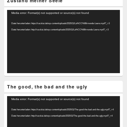
Zustand meiner Seele
Video-
Media error: Format(s) not supported or source(s) not found
Player
Datei herunterladen: https://racskai.de/wp-content/uploads/2020/11/La%CC%88rmende-Leere.mp4?_=3
Datei herunterladen: http://racskai.de/wp-content/uploads/2020/11/La%CC%88rmende-Leere.mp4?_=3
The good, the bad and the ugly
Video-
Media error: Format(s) not supported or source(s) not found
Player
Datei herunterladen: https://racskai.de/wp-content/uploads/2020/11/The-good-the-bad-and-the-ugly.mp4?_=4
Datei herunterladen: http://racskai.de/wp-content/uploads/2020/11/The-good-the-bad-and-the-ugly.mp4?_=4