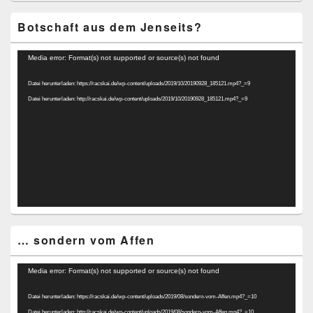
Botschaft aus dem Jenseits?
Video-
Media error: Format(s) not supported or source(s) not found
Player
Datei herunterladen: https://racskai.de/wp-content/uploads/2019/10/20190928_185121.mp4?_=9
Datei herunterladen: http://racskai.de/wp-content/uploads/2019/10/20190928_185121.mp4?_=9
… sondern vom Affen
Video-
Media error: Format(s) not supported or source(s) not found
Player
Datei herunterladen: https://racskai.de/wp-content/uploads/2019/08/sondern-vom-Affen.mp4?_=10
Datei herunterladen: http://racskai.de/wp-content/uploads/2019/08/sondern-vom-Affen.mp4?_=10