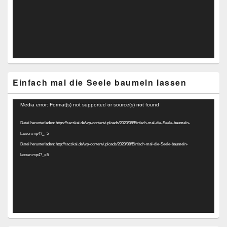
Einfach mal die Seele baumeln lassen
Video-
Media error: Format(s) not supported or source(s) not found
Player
Datei herunterladen: https://racskai.de/wp-content/uploads/2020/08/Einfach-mal-die-Seele-baumeln-
lassen.mp4?_=5
Datei herunterladen: http://racskai.de/wp-content/uploads/2020/08/Einfach-mal-die-Seele-baumeln-
lassen.mp4?_=5