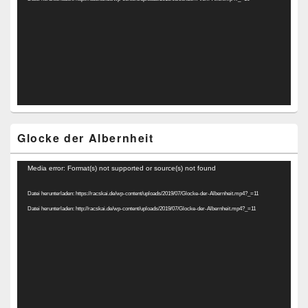
Glocke der Albernheit
Video-
Media error: Format(s) not supported or source(s) not found
Player
Datei herunterladen: https://racskai.de/wp-content/uploads/2019/07/Glocke-der-Albernheit.mp4?_=11
Datei herunterladen: http://racskai.de/wp-content/uploads/2019/07/Glocke-der-Albernheit.mp4?_=11