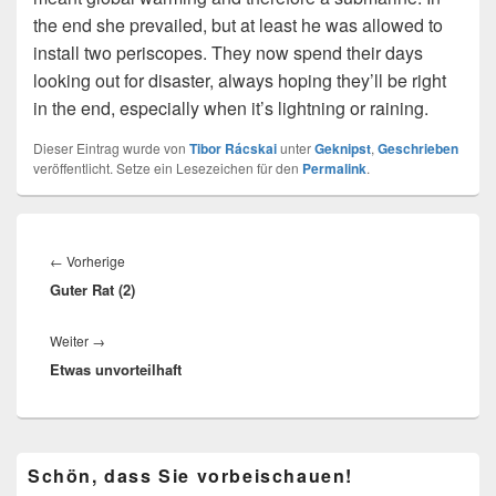
the end she prevailed, but at least he was allowed to
install two periscopes. They now spend their days
looking out for disaster, always hoping they’ll be right
in the end, especially when it’s lightning or raining.
Dieser Eintrag wurde von
Tibor Rácskai
unter
Geknipst
,
Geschrieben
veröffentlicht. Setze ein Lesezeichen für den
Permalink
.
Beitragsnavigation
Vorheriger
←
Vorherige
Guter Rat (2)
Beitrag:
Nächster
Weiter
→
Etwas unvorteilhaft
Beitrag:
Primärer
Schön, dass Sie vorbeischauen!
Seitenleisten-