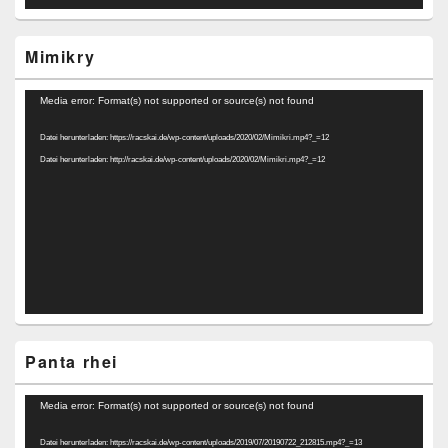
Mimikry
Video-
Media error: Format(s) not supported or source(s) not found
Player
Datei herunterladen: https://racskai.de/wp-content/uploads/2020/02/Mimikri.mp4?_=12
Datei herunterladen: http://racskai.de/wp-content/uploads/2020/02/Mimikri.mp4?_=12
Panta rhei
Video-
Media error: Format(s) not supported or source(s) not found
Player
Datei herunterladen: https://racskai.de/wp-content/uploads/2019/07/20190722_212815.mp4?_=13